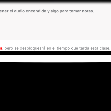
ner el audio encendido y algo para tomar notas.
os
, pero se desbloqueará en el tiempo que tarda esta clase