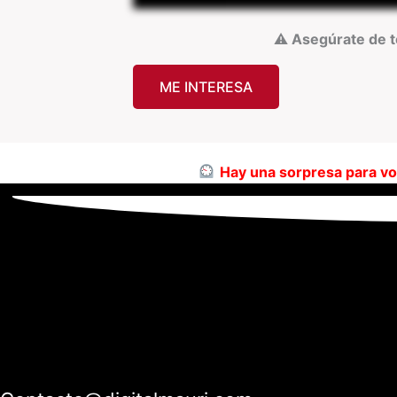
⚠️
Asegúrate de te
ME INTERESA
Hay una sorpresa para v