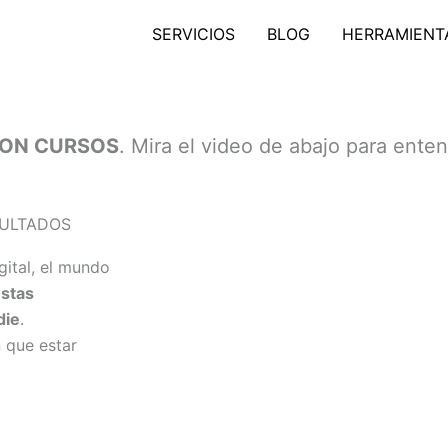
SERVICIOS
BLOG
HERRAMIENT
RES DIGITALES
SON CURSOS
. Mira el video de abajo para enten
SULTADOS
gital, el mundo
estas
die
.
 que estar