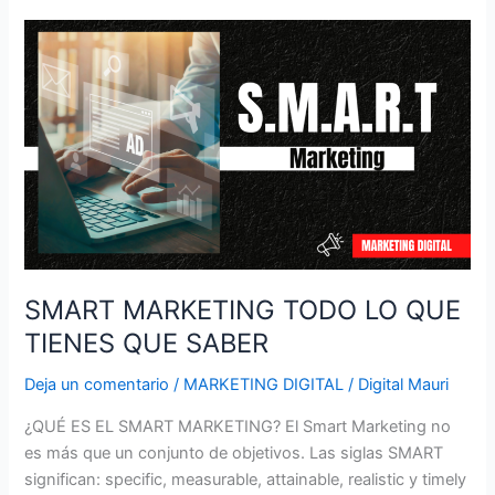
SMART
MARKETING
TODO
LO
QUE
TIENES
QUE
SABER
SMART MARKETING TODO LO QUE
TIENES QUE SABER
Deja un comentario
/
MARKETING DIGITAL
/
Digital Mauri
¿QUÉ ES EL SMART MARKETING? El Smart Marketing no
es más que un conjunto de objetivos. Las siglas SMART
significan: specific, measurable, attainable, realistic y timely