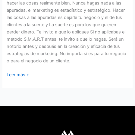
hacer las cosas realmente bien. Nunca hagas nada a las
apuradas, el marketing es estadístico y estratégico. Hacer
las cosas a las apuradas es dejarle tu negocio y el de tus
clientes a la suerte y La suerte es para los que quieren
perder dinero. Te invito a que lo apliques Si no aplicabas el
método S.M.A.R.T antes, te invito a que lo hagas. Será un
notorio antes y después en la creación y eficacia de tus
estrategias de marketing. No importa si es para tu negocio
o para el negocio de un cliente.
Leer más »